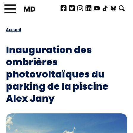
Aller
MD
au
contenu
principal
Accueil
Fil
d'Ariane
Inauguration des
ombrières
photovoltaïques du
parking de la piscine
Alex Jany