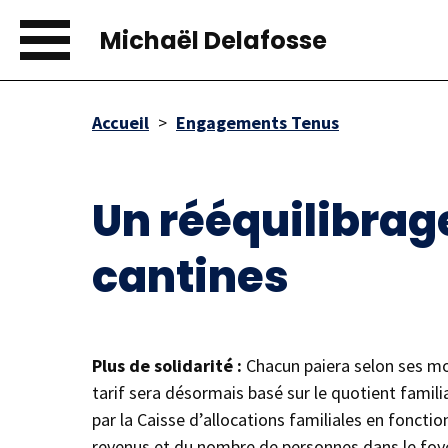
Aller
au
Michaël Delafosse
contenu
principal
Accueil
Engagements Tenus
Fil
d'Ariane
Un rééquilibrage
cantines
Plus de solidarité :
Chacun paiera selon ses m
tarif sera désormais basé sur le quotient familia
par la Caisse d’allocations familiales en fonctio
revenus et du nombre de personnes dans le foye