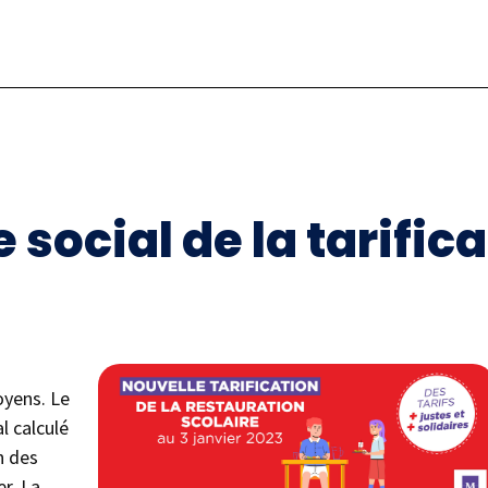
 social de la tarific
oyens. Le
l calculé
n des
r. La