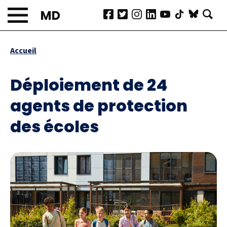
Aller
MD
au
contenu
principal
Accueil
Fil
d'Ariane
Déploiement de 24
agents de protection
des écoles