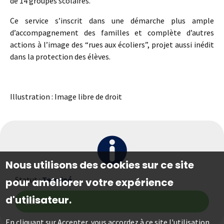
de 14 groupes scolaires.
Ce service s’inscrit dans une démarche plus ample
d’accompagnement des familles et complète d’autres
actions à l’image des “rues aux écoliers”, projet aussi inédit
dans la protection des élèves.
Illustration : Image libre de droit
Nous utilisons des cookies sur ce site
Statut :
Terminé
pour améliorer votre expérience
d'utilisateur.
100%
En cliquant sur Accepter, vous accordez à ce site l'utilisation