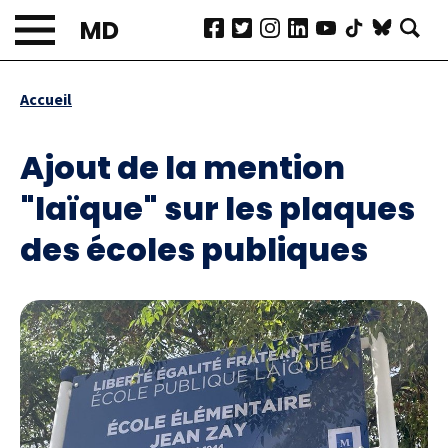
Aller
MD
au
contenu
principal
Accueil
Fil
d'Ariane
Ajout de la mention
"laïque" sur les plaques
des écoles publiques