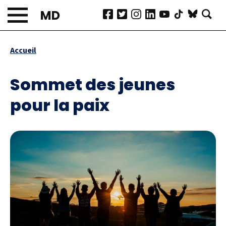
Aller
MD
au
contenu
principal
Accueil
Fil
d'Ariane
Sommet des jeunes
pour la paix