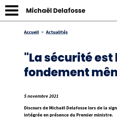
Aller
au
Michaël Delafosse
contenu
principal
Accueil
Actualités
Fil
d'Ariane
"La sécurité est 
fondement même
5 novembre 2021
Discours de Michaël Delafosse lors de la sig
intégrée en présence du Premier ministre.