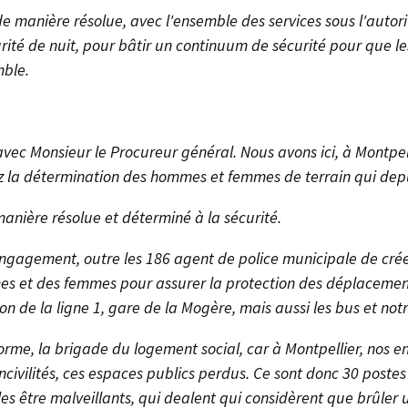
e manière résolue, avec l'ensemble des services sous l'autori
ité de nuit, pour bâtir un continuum de sécurité pour que l
mble.
 avec Monsieur le Procureur général. Nous avons ici, à Montpellie
ez la détermination des hommes et femmes de terrain qui depu
anière résolue et déterminé à la sécurité.
a l’engagement, outre les 186 agent de police municipale de cr
es et des femmes pour assurer la protection des déplacemen
n de la ligne 1, gare de la Mogère, mais aussi les bus et notr
forme, la brigade du logement social, car à Montpellier, nos
 incivilités, ces espaces publics perdus. Ce sont donc 30 poste
es être malveillants, qui dealent qui considèrent que brûler 