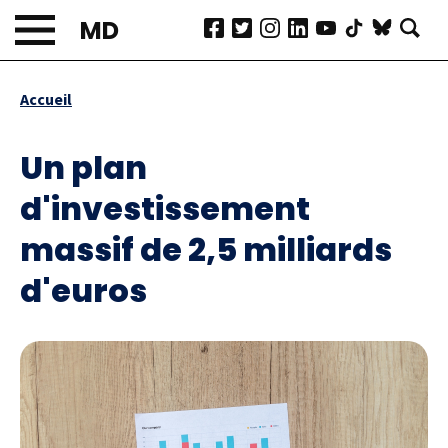
Aller
MD
au
contenu
principal
Accueil
Fil
d'Ariane
Un plan
d'investissement
massif de 2,5 milliards
d'euros