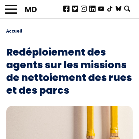
Aller
MD
au
contenu
principal
Accueil
Fil
d'Ariane
Redéploiement des
agents sur les missions
de nettoiement des rues
et des parcs